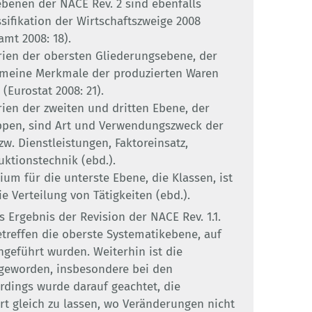
ebenen der NACE Rev. 2 sind ebenfalls
ssifikation der Wirtschaftszweige 2008
amt 2008: 18).
rien der obersten Gliederungsebene, der
gemeine Merkmale der produzierten Waren
(Eurostat 2008: 21).
ien der zweiten und dritten Ebene, der
ppen, sind Art und Verwendungszweck der
w. Dienstleistungen, Faktoreinsatz,
ktionstechnik (ebd.).
um für die unterste Ebene, die Klassen, ist
e Verteilung von Tätigkeiten (ebd.).
s Ergebnis der Revision der NACE Rev. 1.1.
treffen die oberste Systematikebene, auf
geführt wurden. Weiterhin ist die
 geworden, insbesondere bei den
erdings wurde darauf geachtet, die
rt gleich zu lassen, wo Veränderungen nicht