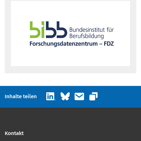
LinkedIn
Bluesky
E-Mail
Inhalte teilen
Link kopieren
Kontakt