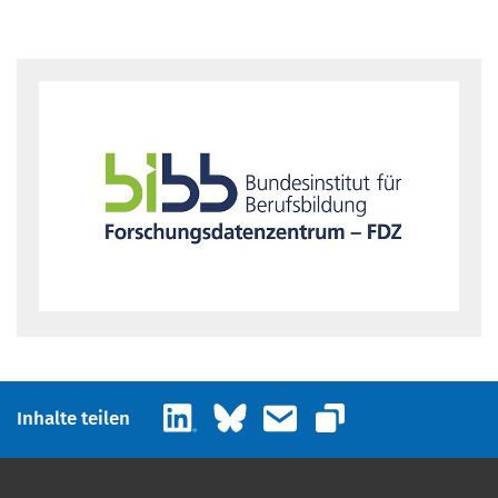
LinkedIn
Bluesky
E-Mail
Inhalte teilen
Link kopieren