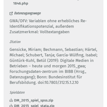
1846.php
Datenzugangswege
GWA/DFV: Variablen ohne erhebliches Re-
Identifikationspotenzial, außerdem
Zusatzmerkmal: Volltextangaben
Zitation
Gensicke, Miriam; Bechmann, Sebastian; Härtel,
Michael; Schubert, Tanja; García-Wülfing, Isabel;
Güntürk-Kuhl, Betül (2019): Digitale Medien in
Betrieben – heute und morgen 2015_gwa;
Forschungsdaten-zentrum im BIBB (Hrsg.,
Datenzugang); Bonn: Bundesinstitut für
Berufsbildung. doi:10.7803/312.15.1.2.10
Spieldaten
DM_2015_spiel_spss.zip
DM_2015_spiel_stata.zip